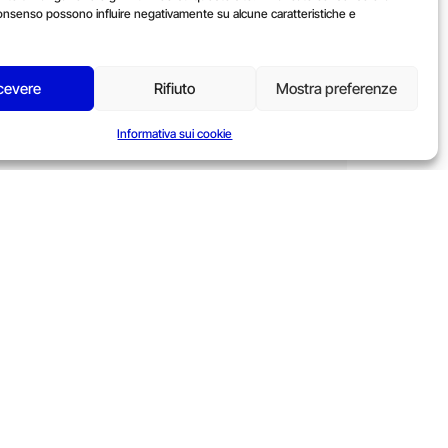
onsenso possono influire negativamente su alcune caratteristiche e
cevere
Rifiuto
Mostra preferenze
Informativa sui cookie
ro di client collegati. Possiamo scalare