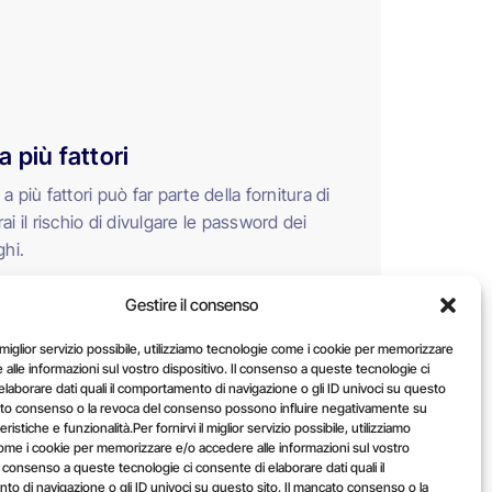
 più fattori
 più fattori può far parte della fornitura di
ai il rischio di divulgare le password dei
ghi.
Gestire il consenso
il miglior servizio possibile, utilizziamo tecnologie come i cookie per memorizzare
alle informazioni sul vostro dispositivo. Il consenso a queste tecnologie ci
laborare dati quali il comportamento di navigazione o gli ID univoci su questo
cato consenso o la revoca del consenso possono influire negativamente su
ristiche e funzionalità.Per fornirvi il miglior servizio possibile, utilizziamo
ome i cookie per memorizzare e/o accedere alle informazioni sul vostro
Il consenso a queste tecnologie ci consente di elaborare dati quali il
o di navigazione o gli ID univoci su questo sito. Il mancato consenso o la