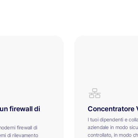
n firewall di
Concentratore V
I tuoi dipendenti e col
aziendale in modo sicur
moderni firewall di
controllato, in modo c
emi di rilevamento