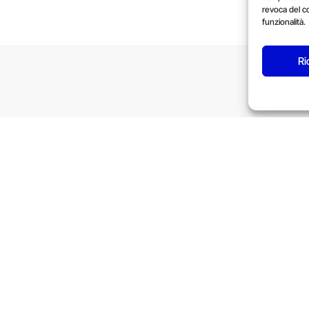
revoca del c
funzionalità.
Ri
ttano alle vostre esigenze
ivi hardware in caso di maggiori esigenze di portata o del nume
tre esigenze anche a piccoli passi