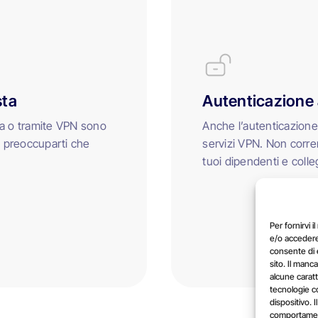
sta
Autenticazione a
ltra o tramite VPN sono
Anche l’autenticazione a
vi preoccuparti che
servizi VPN. Non correr
tuoi dipendenti e colle
Per fornirvi 
e/o accedere 
consente di e
sito. Il man
alcune caratte
tecnologie c
dispositivo. 
comportament