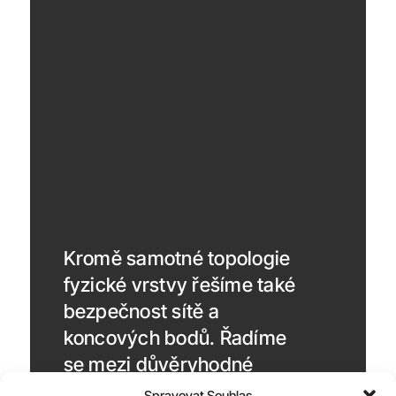
Kromě samotné topologie
fyzické vrstvy řešíme také
bezpečnost sítě a
koncových bodů. Řadíme
se mezi důvěryhodné
operátory v rámci
Spravovat Souhlas