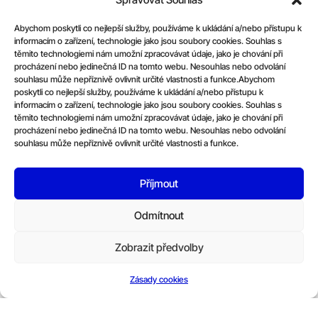
bezpečnostního projektu
Abychom poskytli co nejlepší služby, používáme k ukládání a/nebo přístupu k
FE.NIX a jsme aktivní
informacím o zařízení, technologie jako jsou soubory cookies. Souhlas s
těmito technologiemi nám umožní zpracovávat údaje, jako je chování při
součástí různých
procházení nebo jedinečná ID na tomto webu. Nesouhlas nebo odvolání
bezpečnostních skupin.
souhlasu může nepříznivě ovlivnit určité vlastnosti a funkce.Abychom
poskytli co nejlepší služby, používáme k ukládání a/nebo přístupu k
informacím o zařízení, technologie jako jsou soubory cookies. Souhlas s
těmito technologiemi nám umožní zpracovávat údaje, jako je chování při
procházení nebo jedinečná ID na tomto webu. Nesouhlas nebo odvolání
souhlasu může nepříznivě ovlivnit určité vlastnosti a funkce.
Příjmout
Odmítnout
Zobrazit předvolby
Zásady cookies