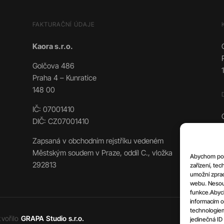
FAKTURAČNÍ ÚDAJE
Kaora s.r.o.
Golčova 486
Praha 4 – Kunratice
148 00
IČ: 07001410
DIČ: CZ07001410
Zapsaná v obchodním rejstříku vedeném
Městským soudem v Praze, oddíl C., vložka
Abychom posk
292813
zařízení, te
umožní zprac
webu. Nesouh
funkce.Abych
informacím o
technologiem
tvořilo
GRAPA Studio s.r.o.
jedinečná ID