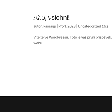
O nás
Ahoj všichni!
autor:
kaoragp
|
Pro 1, 2023
|
Uncategorized @cs
Vítejte ve WordPressu. Toto je váš první příspěvek
webu.