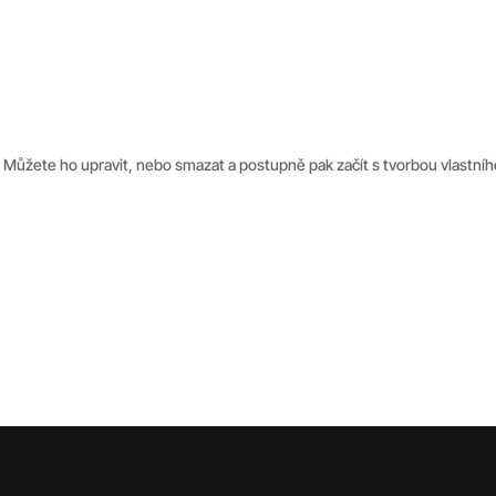
Data
Cloud a hosting
Kybernetická bezpečnost
K
. Můžete ho upravit, nebo smazat a postupně pak začít s tvorbou vlastní