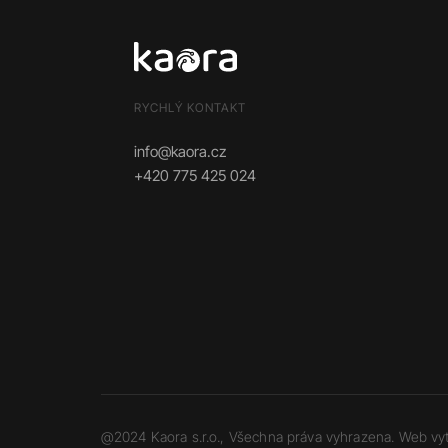
RYCHLÝ KONTAKT
info@kaora.cz
+420 775 425 024
@2024 Kaora s.r.o., Všechna práva vyhrazena. Web vy