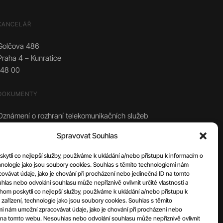
KANCELÁŘ
Golčova 486
Praha 4 – Kunratice
148 00
DOKUMENTY
Oznámení o rozhraní telekomunikačních služeb
Spravovat Souhlas
ytli co nejlepší služby, používáme k ukládání a/nebo přístupu k informacím o
chnologie jako jsou soubory cookies. Souhlas s těmito technologiemi nám
ovávat údaje, jako je chování při procházení nebo jedinečná ID na tomto
las nebo odvolání souhlasu může nepříznivě ovlivnit určité vlastnosti a
om poskytli co nejlepší služby, používáme k ukládání a/nebo přístupu k
 zařízení, technologie jako jsou soubory cookies. Souhlas s těmito
i nám umožní zpracovávat údaje, jako je chování při procházení nebo
 na tomto webu. Nesouhlas nebo odvolání souhlasu může nepříznivě ovlivnit